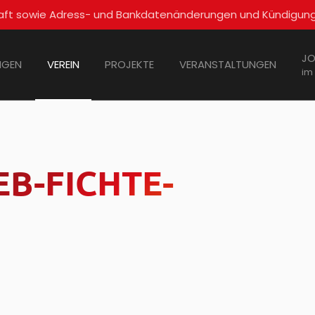
schaft sowie Adress- und Bankdatenänderungen und Kündigun
JO
NGEN
VEREIN
PROJEKTE
VERANSTALTUNGEN
im
B-FICHTE-