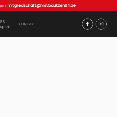
gen:
mitgliedschaft@msvbautzen04.de
BS
KONTAKT
 Sport