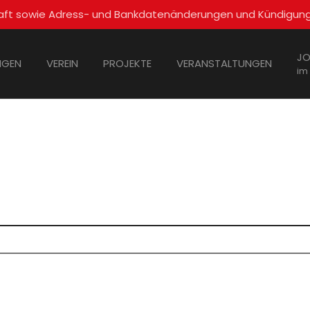
schaft sowie Adress- und Bankdatenänderungen und Kündigun
JO
NGEN
VEREIN
PROJEKTE
VERANSTALTUNGEN
im