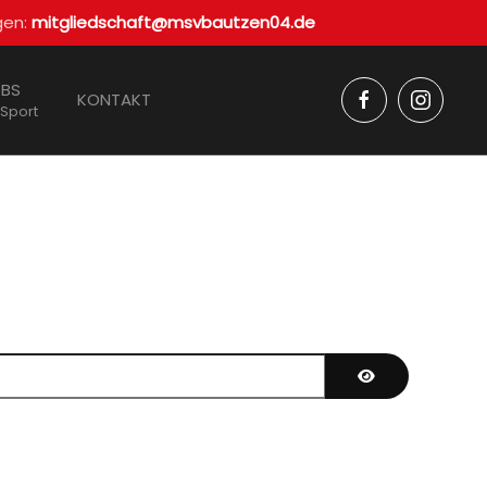
gen:
mitgliedschaft@msvbautzen04.de
BS
KONTAKT
 Sport
Passwort anzei