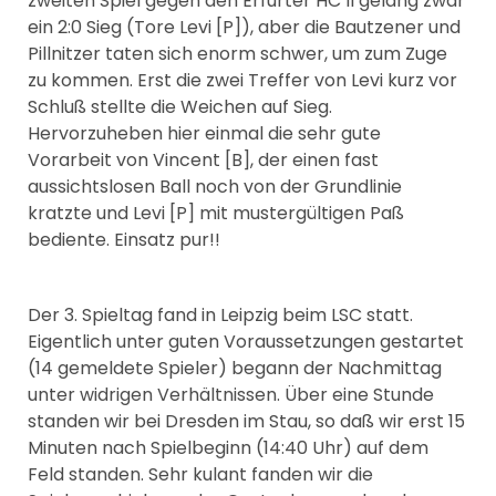
zweiten Spiel gegen den Erfurter HC II gelang zwar
ein 2:0 Sieg (Tore Levi [P]), aber die Bautzener und
Pillnitzer taten sich enorm schwer, um zum Zuge
zu kommen. Erst die zwei Treffer von Levi kurz vor
Schluß stellte die Weichen auf Sieg.
Hervorzuheben hier einmal die sehr gute
Vorarbeit von Vincent [B], der einen fast
aussichtslosen Ball noch von der Grundlinie
kratzte und Levi [P] mit mustergültigen Paß
bediente. Einsatz pur!!
Der 3. Spieltag fand in Leipzig beim LSC statt.
Eigentlich unter guten Voraussetzungen gestartet
(14 gemeldete Spieler) begann der Nachmittag
unter widrigen Verhältnissen. Über eine Stunde
standen wir bei Dresden im Stau, so daß wir erst 15
Minuten nach Spielbeginn (14:40 Uhr) auf dem
Feld standen. Sehr kulant fanden wir die