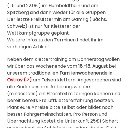
( 15. und 22.08.) im Humboldthain und am
Spitzberg sind dann wieder für alle Gruppen.
Der letzte Freilufttermin am Gamrig ( Sächs.
Schweiz) ist nur für Kletterer der
Wettkampfgruppe geplant.
Weitere Infos zu den Terminen findet ihr im
vorherigen Artikel!
Neben dem Klettertraining am Donnerstag wollen
wir über das Wochenende vom
16.-18. August
bei
unserem traditionellen
Familienwochenende
in
Ostrov
(↗)
am Felsen klettern. Angesprochen sind
alle Kinder unserer Abteilung, welche
(mindestens) ein Elternteil mitbringen können und
bereit bereits Freiluftklettererfahrung besitzen.
Plant eure Anreise bitte selbst oder bildet noch
besser Fahrgemeinschaften. Pro Person und
Übernachtung kostet die Unterkunft 25€! Sichert
euch schnell die Schlafplätze, indem ihr das Geld