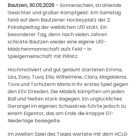
Bautzen, 30.05.2026
– Sonnenschein, strahlende
Gesichter und großer Kampfgeist: Am Samstag
fand auf dem Bautzener Hockeyplatz der 2.
Pokalspieltag der weiblichen U10 statt. Ein
besonderer Tag, denn nach vielen Jahren
schickte Bautzen wieder eine eigene U10-
Mädchenmannschaft aufs Feld – in
Spielgemeinschaft mit Pillnitz.
Hochmotiviert und gut gelaunt starteten Emma,
Liza, Zoey, Tuva, Ella, Wilhelmine, Clara, Magdalena,
Tova und Torhüterin Maria in ihr erstes Spiel gegen
den ESV Dresden. Die Mädels kämpften um jeden
Ball und hielten stark dagegen. Ein unglückliches
Gerangel im eigenen Schusskreis führte jedoch zu
einem Eigentor, das am Ende die knappe 0:1-
Niederlage besiegelte.
Im zweiten Spiel des Tages wartete mit dem HCLG