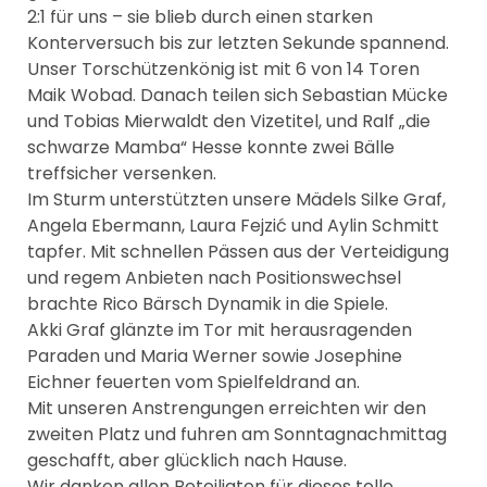
2:1 für uns – sie blieb durch einen starken
Konterversuch bis zur letzten Sekunde spannend.
Unser Torschützenkönig ist mit 6 von 14 Toren
Maik Wobad. Danach teilen sich Sebastian Mücke
und Tobias Mierwaldt den Vizetitel, und Ralf „die
schwarze Mamba“ Hesse konnte zwei Bälle
treffsicher versenken.
Im Sturm unterstützten unsere Mädels Silke Graf,
Angela Ebermann, Laura Fejzić und Aylin Schmitt
tapfer. Mit schnellen Pässen aus der Verteidigung
und regem Anbieten nach Positionswechsel
brachte Rico Bärsch Dynamik in die Spiele.
Akki Graf glänzte im Tor mit herausragenden
Paraden und Maria Werner sowie Josephine
Eichner feuerten vom Spielfeldrand an.
Mit unseren Anstrengungen erreichten wir den
zweiten Platz und fuhren am Sonntagnachmittag
geschafft, aber glücklich nach Hause.
Wir danken allen Beteiligten für dieses tolle