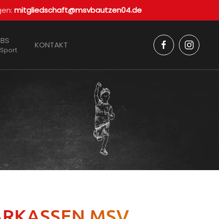
gen:
mitgliedschaft@msvbautzen04.de
BS
KONTAKT
 Sport
PARKASSEN MSV