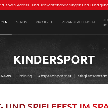
schaft sowie Adress- und Bankdatenänderungen und Kündigun
JO
NGEN
VEREIN
PROJEKTE
VERANSTALTUNGEN
im
KINDERSPORT
News
Training
Ansprechpartner
Mitgliedsantrag
- UND SPIELEFEST IM S