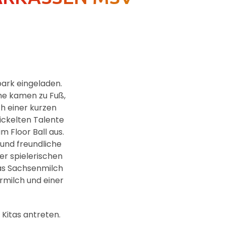
ark eingeladen.
he kamen zu Fuß,
h einer kurzen
ickelten Talente
 Floor Ball aus.
e und freundliche
er spielerischen
as Sachsenmilch
rmilch und einer
 Kitas antreten.