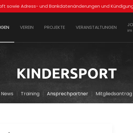
schaft sowie Adress- und Bankdatenänderungen und Kündigun
JO
NGEN
VEREIN
PROJEKTE
VERANSTALTUNGEN
im
KINDERSPORT
News
Training
Ansprechpartner
Mitgliedsantrag