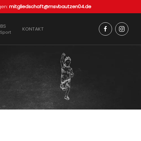
gen:
mitgliedschaft@msvbautzen04.de
BS
KONTAKT
 Sport