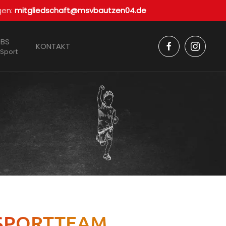
gen:
mitgliedschaft@msvbautzen04.de
BS
KONTAKT
 Sport
RSPORTTEAM