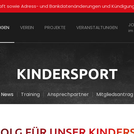
schaft sowie Adress- und Bankdatenänderungen und Kündigun
JO
NGEN
VEREIN
PROJEKTE
VERANSTALTUNGEN
im
KINDERSPORT
News
Training
Ansprechpartner
Mitgliedsantrag
FOLG FÜR UNSER KINDE