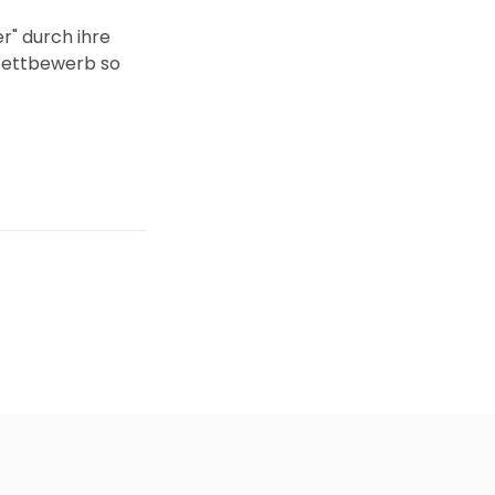
er" durch ihre
Wettbewerb so