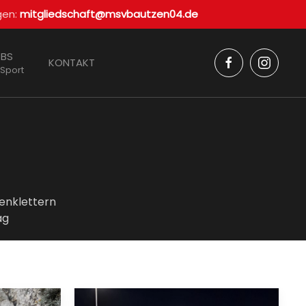
gen:
mitgliedschaft@msvbautzen04.de
BS
KONTAKT
 Sport
enklettern
ag