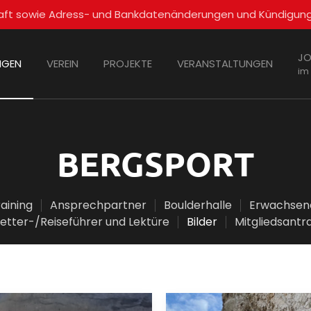
schaft sowie Adress- und Bankdatenänderungen und Kündigun
JO
NGEN
VEREIN
PROJEKTE
VERANSTALTUNGEN
im
BERGSPORT
raining
Ansprechpartner
Boulderhalle
Erwachsen
letter-/Reiseführer und Lektüre
Bilder
Mitgliedsantr