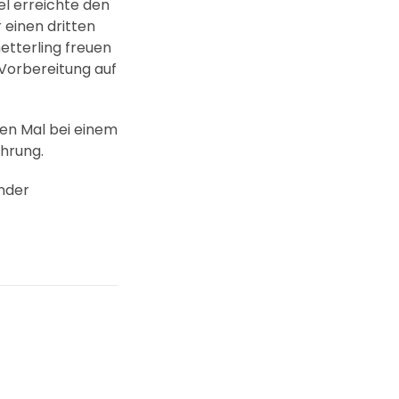
el erreichte den
 einen dritten
etterling freuen
e Vorbereitung auf
ten Mal bei einem
ahrung.
inder