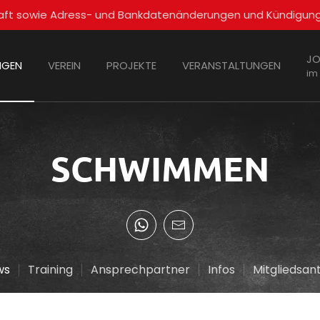
schaft sowie Adress- und Bankdatenänderungen und Kündigun
JO
NGEN
VEREIN
PROJEKTE
VERANSTALTUNGEN
im
SCHWIMMEN
ws
Training
Ansprechpartner
Infos
Mitgliedsan