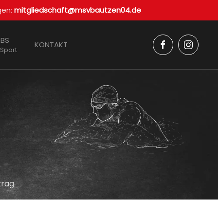
gen:
mitgliedschaft@msvbautzen04.de
BS
KONTAKT
 Sport
trag