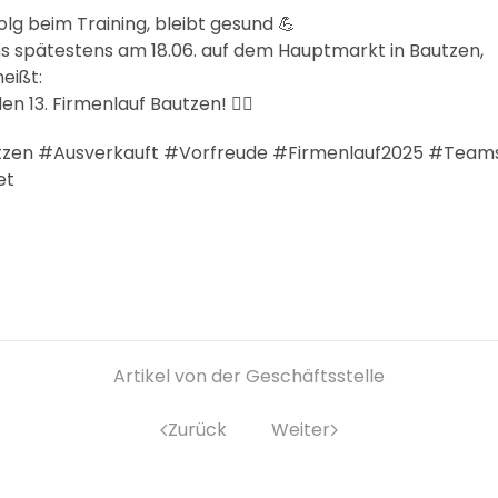
rfolg beim Training, bleibt gesund 💪
s spätestens am 18.06. auf dem Hauptmarkt in Bautzen,
eißt:
r den 13. Firmenlauf Bautzen! 🏃‍♂️
zen #Ausverkauft #Vorfreude #Firmenlauf2025 #Teams
et
Artikel von der Geschäftsstelle
Zurück
Weiter