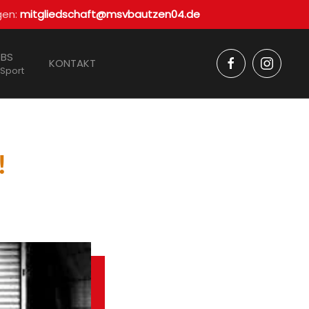
gen:
mitgliedschaft@msvbautzen04.de
BS
KONTAKT
 Sport
!