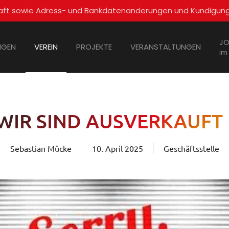
schaft sowie Adress- und Bankdatenänderungen und Kündigun
JO
NGEN
VEREIN
PROJEKTE
VERANSTALTUNGEN
im
WIR SIND AUSVERKAUFT 
Sebastian Mücke
10. April 2025
Geschäftsstelle