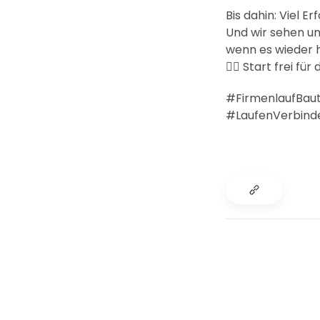
Bis dahin: Viel E
Und wir sehen un
wenn es wieder h
🏃‍♀️ Start frei fü
#FirmenlaufBaut
#LaufenVerbind