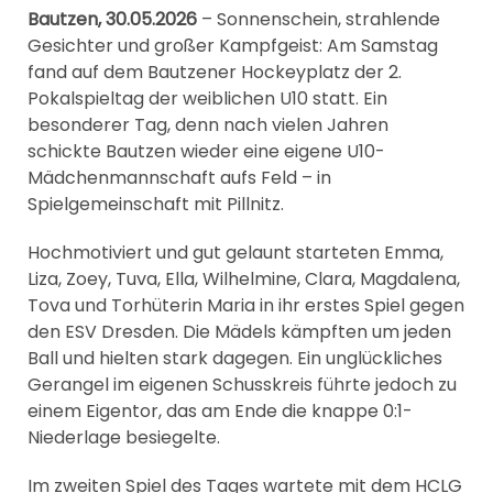
Bautzen, 30.05.2026
– Sonnenschein, strahlende
Gesichter und großer Kampfgeist: Am Samstag
fand auf dem Bautzener Hockeyplatz der 2.
Pokalspieltag der weiblichen U10 statt. Ein
besonderer Tag, denn nach vielen Jahren
schickte Bautzen wieder eine eigene U10-
Mädchenmannschaft aufs Feld – in
Spielgemeinschaft mit Pillnitz.
Hochmotiviert und gut gelaunt starteten Emma,
Liza, Zoey, Tuva, Ella, Wilhelmine, Clara, Magdalena,
Tova und Torhüterin Maria in ihr erstes Spiel gegen
den ESV Dresden. Die Mädels kämpften um jeden
Ball und hielten stark dagegen. Ein unglückliches
Gerangel im eigenen Schusskreis führte jedoch zu
einem Eigentor, das am Ende die knappe 0:1-
Niederlage besiegelte.
Im zweiten Spiel des Tages wartete mit dem HCLG