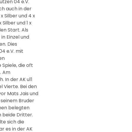
utzen 04 e.V.
ch auch in der
x Silber und 4 x
Silber und 1 x
en Start. Als
in Einzel und
en. Dies
4 e.V. mit
en
piele, die oft
n. Am
. In der AK u11
 Vierte. Bei den
vor Mats Jais und
 seinem Bruder
chen belegten
 beide Dritter.
te sich die
r es in der AK