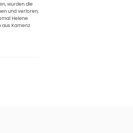
en, wurden die
nen und verloren,
esmal Helene
in aus Kamenz