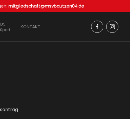
gen:
mitgliedschaft@msvbautzen04.de
BS
KONTAKT
 Sport
dsantrag