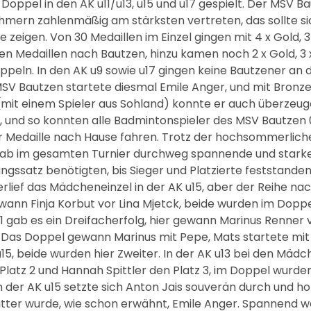
 Doppel in den AK u11/u13, u15 und u17 gespielt. Der MSV Ba
ehmern zahlenmäßig am stärksten vertreten, das sollte si
zeigen. Von 30 Medaillen im Einzel gingen mit 4 x Gold, 3 
en Medaillen nach Bautzen, hinzu kamen noch 2 x Gold, 3 x 
ppeln. In den AK u9 sowie u17 gingen keine Bautzener an d
MSV Bautzen startete diesmal Emile Anger, und mit Bronze 
mit einem Spieler aus Sohland) konnte er auch überzeug
n, und so konnten alle Badmintonspieler des MSV Bautzen 0
r Medaille nach Hause fahren. Trotz der hochsommerlich
b im gesamten Turnier durchweg spannende und starke S
ngssatz benötigten, bis Sieger und Platzierte feststande
lief das Mädcheneinzel in der AK u15, aber der Reihe nach
nn Finja Korbut vor Lina Mjetck, beide wurden im Doppel
1 gab es ein Dreifacherfolg, hier gewann Marinus Renner 
Das Doppel gewann Marinus mit Pepe, Mats startete mit
u15, beide wurden hier Zweiter. In der AK u13 bei den Mäd
 Platz 2 und Hannah Spittler den Platz 3, im Doppel wurden
n der AK u15 setzte sich Anton Jais souverän durch und hol
itter wurde, wie schon erwähnt, Emile Anger. Spannend wa