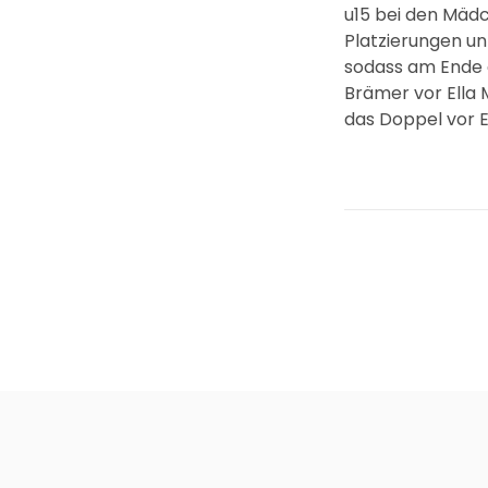
u15 bei den Mädc
Platzierungen un
sodass am Ende d
Brämer vor Ella 
das Doppel vor E