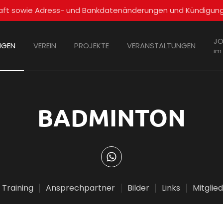
schaft sowie Adress- und Bankdatenänderungen und Kündigun
JO
NGEN
VEREIN
PROJEKTE
VERANSTALTUNGEN
im
BADMINTON
Training
Ansprechpartner
Bilder
Links
Mitglie