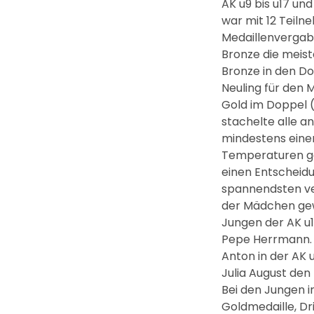
AK u9 bis u17 und
war mit 12 Teiln
Medaillenvergabe 
Bronze die meist
Bronze in den Do
Neuling für den 
Gold im Doppel (
stachelte alle a
mindestens eine
Temperaturen ga
einen Entscheidu
spannendsten ver
der Mädchen gewa
Jungen der AK u1
Pepe Herrmann. 
Anton in der AK 
Julia August den
Bei den Jungen i
Goldmedaille, Dr